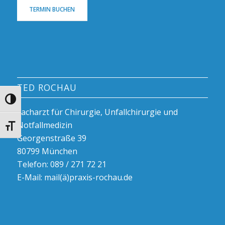
TERMIN BUCHEN
TED ROCHAU
Umschalten auf hohe Kontraste
Facharzt für Chirurgie, Unfallchirurgie und
Notfallmedizin
Schrift vergrößern
Georgenstraße 39
80799 München
Telefon: 089 / 271 72 21
E-Mail:
mail(ä)praxis-rochau.de